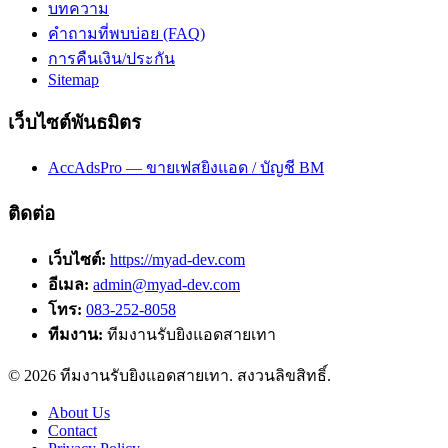
บทความ
คำถามที่พบบ่อย (FAQ)
การคืนเงิน/ประกัน
Sitemap
เว็บไซต์พันธมิตร
AccAdsPro — ขายเฟสยิงแอด / บัญชี BM
ติดต่อ
เว็บไซต์:
https://myad-dev.com
อีเมล:
admin@myad-dev.com
โทร:
083-252-8058
ทีมงาน:
ทีมงานรับยิงแอดสายเทา
©
2026
ทีมงานรับยิงแอดสายเทา
. สงวนลิขสิทธิ์.
About Us
Contact