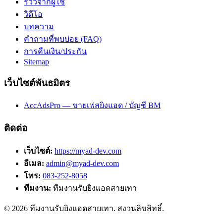
รีวิวจากผู้ใช้
วิดีโอ
บทความ
คำถามที่พบบ่อย (FAQ)
การคืนเงิน/ประกัน
Sitemap
เว็บไซต์พันธมิตร
AccAdsPro — ขายเฟสยิงแอด / บัญชี BM
ติดต่อ
เว็บไซต์:
https://myad-dev.com
อีเมล:
admin@myad-dev.com
โทร:
083-252-8058
ทีมงาน:
ทีมงานรับยิงแอดสายเทา
©
2026
ทีมงานรับยิงแอดสายเทา
. สงวนลิขสิทธิ์.