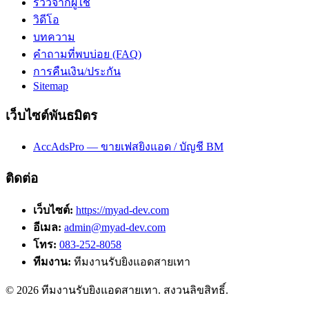
รีวิวจากผู้ใช้
วิดีโอ
บทความ
คำถามที่พบบ่อย (FAQ)
การคืนเงิน/ประกัน
Sitemap
เว็บไซต์พันธมิตร
AccAdsPro — ขายเฟสยิงแอด / บัญชี BM
ติดต่อ
เว็บไซต์:
https://myad-dev.com
อีเมล:
admin@myad-dev.com
โทร:
083-252-8058
ทีมงาน:
ทีมงานรับยิงแอดสายเทา
©
2026
ทีมงานรับยิงแอดสายเทา
. สงวนลิขสิทธิ์.